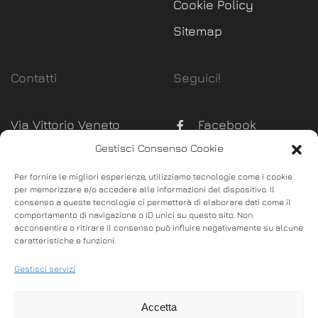
Cookie Policy
Sitemap
Contatti
Seguici!
Via Vittorio Veneto
Facebook
289, Monsummano
Gestisci Consenso Cookie
Instagram
Terme (Pistoia)
Per fornire le migliori esperienze, utilizziamo tecnologie come i cookie
P. Iva:
02100630470
per memorizzare e/o accedere alle informazioni del dispositivo. Il
consenso a queste tecnologie ci permetterà di elaborare dati come il
info@bgoffice.it
comportamento di navigazione o ID unici su questo sito. Non
acconsentire o ritirare il consenso può influire negativamente su alcune
commerciale@bgoffice.it
caratteristiche e funzioni.
0572.53037
Gestisci servizi
328.4563720
Accetta