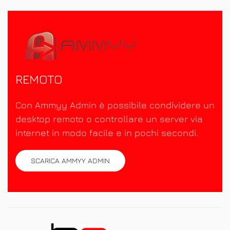
REMOTO
Con Ammyy Admin è possibile condividere un
desktop remoto o controllare un server via
internet in modo facile e in pochi secondi.
SCARICA AMMYY ADMIN