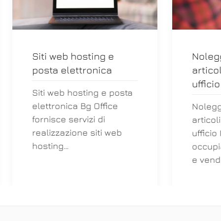
 web hosting e
Noleggio e vendit
a elettronica
articoli informatic
ufficio
web hosting e posta
ronica Bg Office
Noleggio e vendita
sce servizi di
articoli informatici 
zzazione siti web
ufficio In BgOffice ci
ing…
occupiamo del nole
e vendi…