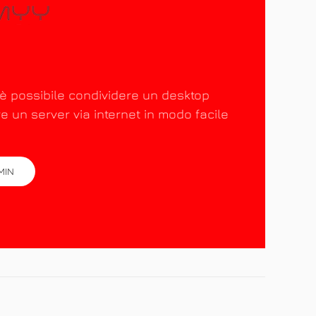
 possibile condividere un desktop
e un server via internet in modo facile
MIN