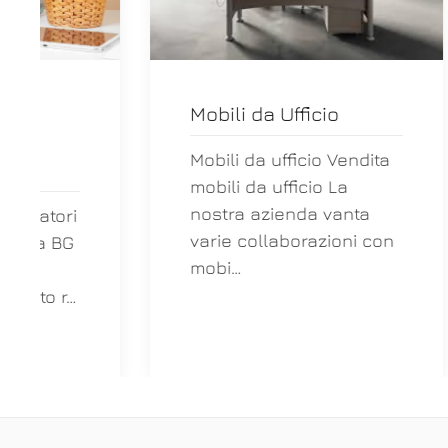
Mobili da Ufficio
Siti
post
Mobili da ufficio Vendita
mobili da ufficio La
Siti 
nostra azienda vanta
elett
varie collaborazioni con
forni
mobi…
reali
host