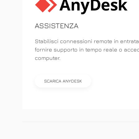
ASSISTENZA
Stabilisci connessioni remote in entrata
fornire supporto in tempo reale o acced
computer.
SCARICA ANYDESK