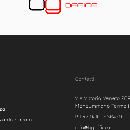
Contatti
Via Vittorio Veneto 289
Monsummano Terme (P
za
P. Iva:
02100630470
za da remoto
info@bgoffice.it