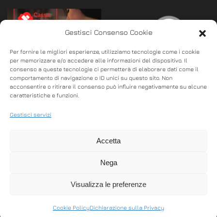
Gestisci Consenso Cookie
Per fornire le migliori esperienze, utilizziamo tecnologie come i cookie
per memorizzare e/o accedere alle informazioni del dispositivo. Il
consenso a queste tecnologie ci permetterà di elaborare dati come il
comportamento di navigazione o ID unici su questo sito. Non
acconsentire o ritirare il consenso può influire negativamente su alcune
Cassa in Cloud per il
Gestione Comande
caratteristiche e funzioni.
Ristorante
Gestisci servizi
Gestione Comande 5 è
GESTIONALE PER BAR E
il Software per la
Accetta
RISTORANTE Il punto
gestione di qualunque
cassa veloce,
attività nel settore del
Nega
efficiente, completo di
Food. Rive…
tutte le funzional…
Visualizza le preferenze
Cookie Policy
Dichiarazione sulla Privacy