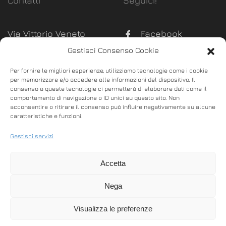
Contatti
Seguici!
Via Vittorio Veneto
Facebook
289, Monsummano
Gestisci Consenso Cookie
Instagram
Terme (Pistoia)
Per fornire le migliori esperienze, utilizziamo tecnologie come i cookie
P. Iva:
02100630470
per memorizzare e/o accedere alle informazioni del dispositivo. Il
consenso a queste tecnologie ci permetterà di elaborare dati come il
info@bgoffice.it
comportamento di navigazione o ID unici su questo sito. Non
acconsentire o ritirare il consenso può influire negativamente su alcune
commerciale@bgoffice.it
caratteristiche e funzioni.
0572.53037
Gestisci servizi
328.4563720
Accetta
Nega
Visualizza le preferenze