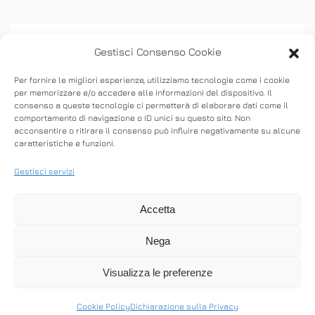
Gestisci Consenso Cookie
Per fornire le migliori esperienze, utilizziamo tecnologie come i cookie
per memorizzare e/o accedere alle informazioni del dispositivo. Il
consenso a queste tecnologie ci permetterà di elaborare dati come il
ASSISTENZA
comportamento di navigazione o ID unici su questo sito. Non
acconsentire o ritirare il consenso può influire negativamente su alcune
caratteristiche e funzioni.
Stabilisci connessioni remote in entrata e in
uscita per fornire supporto in tempo reale o
Gestisci servizi
accedere ad altri computer.
Accetta
Nega
SCARICA ANYDESK
Visualizza le preferenze
Cookie Policy
Dichiarazione sulla Privacy