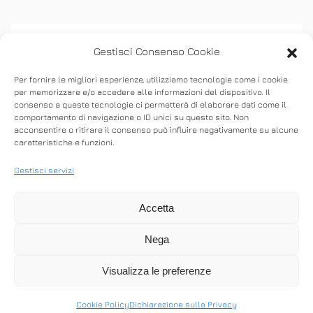
Gestisci Consenso Cookie
Per fornire le migliori esperienze, utilizziamo tecnologie come i cookie
per memorizzare e/o accedere alle informazioni del dispositivo. Il
consenso a queste tecnologie ci permetterà di elaborare dati come il
ASSISTENZA
comportamento di navigazione o ID unici su questo sito. Non
acconsentire o ritirare il consenso può influire negativamente su alcune
caratteristiche e funzioni.
Stabilisci connessioni remote in entrata e in
uscita per fornire supporto in tempo reale o
Gestisci servizi
accedere ad altri computer.
Accetta
Nega
SCARICA ANYDESK
Visualizza le preferenze
Cookie Policy
Dichiarazione sulla Privacy