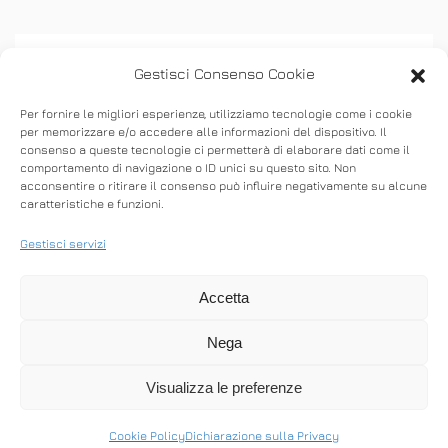
Gestisci Consenso Cookie
Per fornire le migliori esperienze, utilizziamo tecnologie come i cookie
per memorizzare e/o accedere alle informazioni del dispositivo. Il
consenso a queste tecnologie ci permetterà di elaborare dati come il
ASSISTENZA
comportamento di navigazione o ID unici su questo sito. Non
acconsentire o ritirare il consenso può influire negativamente su alcune
caratteristiche e funzioni.
Stabilisci connessioni remote in entrata e in
uscita per fornire supporto in tempo reale o
Gestisci servizi
accedere ad altri computer.
Accetta
Nega
SCARICA ANYDESK
Visualizza le preferenze
Cookie Policy
Dichiarazione sulla Privacy