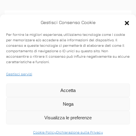
Gestisci Consenso Cookie
Per fornire le migliori esperienze, utilizziamo tecnologie come i cookie
per memorizzare e/o accedere alle informazioni del dispositivo. Il
consenso a queste tecnologie ci permetterà di elaborare dati come il
ASSISTENZA
comportamento di navigazione o ID unici su questo sito. Non
acconsentire o ritirare il consenso può influire negativamente su alcune
caratteristiche e funzioni.
Stabilisci connessioni remote in entrata e in
uscita per fornire supporto in tempo reale o
Gestisci servizi
accedere ad altri computer.
Accetta
Nega
SCARICA ANYDESK
Visualizza le preferenze
Cookie Policy
Dichiarazione sulla Privacy