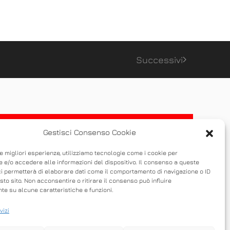
Successivi
Gestisci Consenso Cookie
le migliori esperienze, utilizziamo tecnologie come i cookie per
 e/o accedere alle informazioni del dispositivo. Il consenso a queste
ci permetterà di elaborare dati come il comportamento di navigazione o ID
sto sito. Non acconsentire o ritirare il consenso può influire
e su alcune caratteristiche e funzioni.
vizi
 possibile condividere un desktop