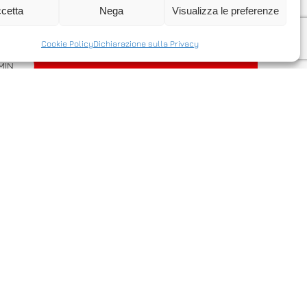
e un server via internet in modo facile
cetta
Nega
Visualizza le preferenze
Cookie Policy
Dichiarazione sulla Privacy
MIN