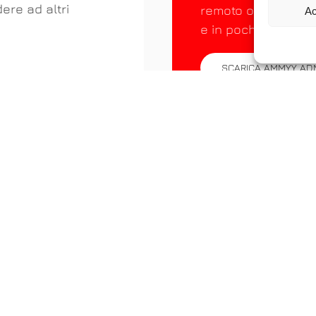
ere ad altri
remoto o controllar
Ac
e in pochi secondi.
SCARICA AMMYY AD