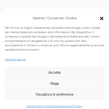
Gestisci Consenso Cookie
Per fornire le migliori esperienze, utilizziamo tecnologie come i cookie
per memorizzare e/o accedere alle informazioni del dispositivo. Il
consenso a queste tecnologie ci permetterà di elaborare dati come il
ASSISTENZA
comportamento di navigazione o ID unici su questo sito. Non
acconsentire o ritirare il consenso può influire negativamente su alcune
caratteristiche e funzioni.
Stabilisci connessioni remote in entrata e in
uscita per fornire supporto in tempo reale o
Gestisci servizi
accedere ad altri computer.
Accetta
Nega
SCARICA ANYDESK
Visualizza le preferenze
Cookie Policy
Dichiarazione sulla Privacy