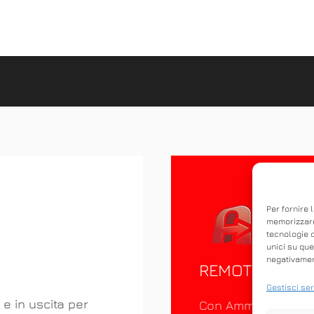
Per fornire 
memorizzare
tecnologie 
unici su que
negativament
REMOTO
Gestisci ser
 e in uscita per
Con Ammyy Admin è