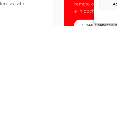
ere ad altri
remoto o controllar
Ac
e in pochi secondi.
SCARICA AMMYY AD