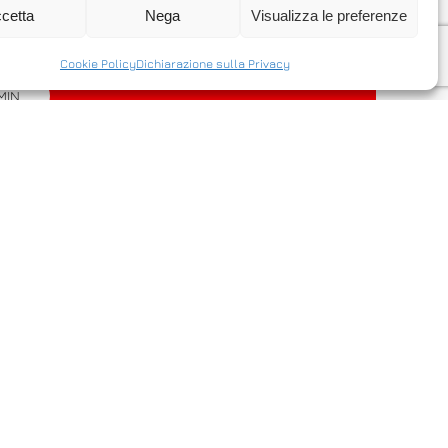
e un server via internet in modo facile
cetta
Nega
Visualizza le preferenze
Cookie Policy
Dichiarazione sulla Privacy
MIN