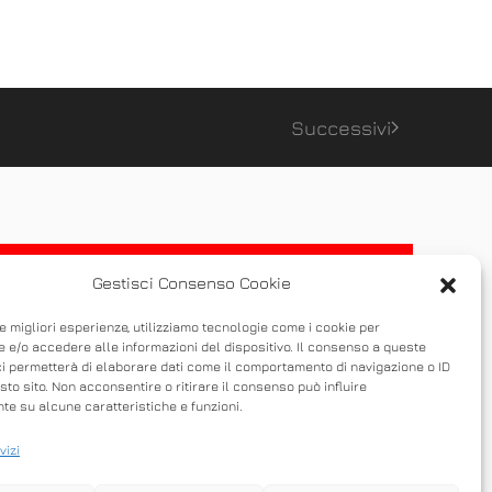
Successivi
Gestisci Consenso Cookie
le migliori esperienze, utilizziamo tecnologie come i cookie per
 e/o accedere alle informazioni del dispositivo. Il consenso a queste
ci permetterà di elaborare dati come il comportamento di navigazione o ID
sto sito. Non acconsentire o ritirare il consenso può influire
e su alcune caratteristiche e funzioni.
vizi
 possibile condividere un desktop