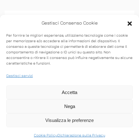
Gestisci Consenso Cookie
Per fornire le migliori esperienze, utilizziamo tecnologie come i cookie
per memorizzare e/o accedere alle informazioni del dispositivo. Il
consenso a queste tecnologie ci permetterà di elaborare dati come il
ASSISTENZA
comportamento di navigazione o ID unici su questo sito. Non
acconsentire o ritirare il consenso può influire negativamente su alcune
caratteristiche e funzioni.
Stabilisci connessioni remote in entrata e in
uscita per fornire supporto in tempo reale o
Gestisci servizi
accedere ad altri computer.
Accetta
Nega
SCARICA ANYDESK
Visualizza le preferenze
Cookie Policy
Dichiarazione sulla Privacy