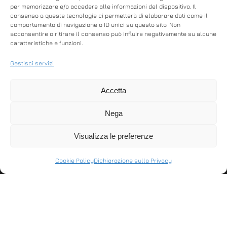
per memorizzare e/o accedere alle informazioni del dispositivo. Il
consenso a queste tecnologie ci permetterà di elaborare dati come il
comportamento di navigazione o ID unici su questo sito. Non
acconsentire o ritirare il consenso può influire negativamente su alcune
caratteristiche e funzioni.
MFC-J4340DWE
E-STUDIO SERIE 400
Gestisci servizi
AC (300AC E 400AC)
Stampante
Compatta. Moderna. E
Accetta
multifunzione inkjet
interamente
wireless Stampa,
Nega
personalizzabile. Non
copia e scansiona
fatevi ingannare dalle
Stampa automatica su
Visualizza le preferenze
dimensioni ridotte …
2 lati …
Cookie Policy
Dichiarazione sulla Privacy