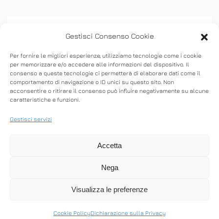
Gestisci Consenso Cookie
Per fornire le migliori esperienze, utilizziamo tecnologie come i cookie
per memorizzare e/o accedere alle informazioni del dispositivo. Il
consenso a queste tecnologie ci permetterà di elaborare dati come il
ASSISTENZA
comportamento di navigazione o ID unici su questo sito. Non
acconsentire o ritirare il consenso può influire negativamente su alcune
caratteristiche e funzioni.
Stabilisci connessioni remote in entrata e in
uscita per fornire supporto in tempo reale o
Gestisci servizi
accedere ad altri computer.
Accetta
Nega
SCARICA ANYDESK
Visualizza le preferenze
Cookie Policy
Dichiarazione sulla Privacy