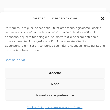
Gestisci Consenso Cookie
Per fornire le migliori esperienze, utilizziamo tecnologie come i cookie
per memorizzare e/o accedere alle informazioni del dispositivo. Il
consenso a queste tecnologie ci permetterà di elaborare dati come il
ASSISTENZA
comportamento di navigazione o ID unici su questo sito. Non
acconsentire o ritirare il consenso può influire negativamente su alcune
caratteristiche e funzioni.
Stabilisci connessioni remote in entrata e in
uscita per fornire supporto in tempo reale o
Gestisci servizi
accedere ad altri computer.
Accetta
Nega
SCARICA ANYDESK
Visualizza le preferenze
Cookie Policy
Dichiarazione sulla Privacy