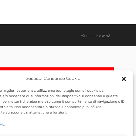
Successivi
Gestisci Consenso Cookie
le migliori esperienze, utilizziamo tecnologie come i cookie per
 e/o accedere alle informazioni del dispositivo. Il consenso a queste
ci permetterà di elaborare dati come il comportamento di navigazione o ID
sto sito. Non acconsentire o ritirare il consenso può influire
e su alcune caratteristiche e funzioni.
vizi
 possibile condividere un desktop