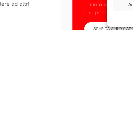
ere ad altri
remoto o controllar
Ac
e in pochi secondi.
SCARICA AMMYY AD