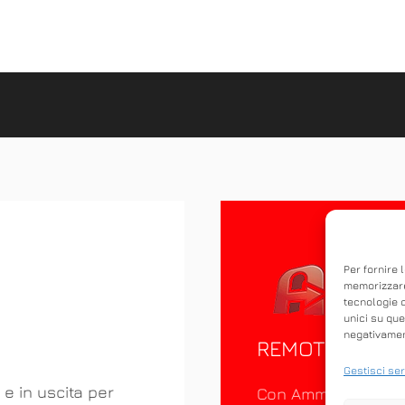
Per fornire 
memorizzare
tecnologie 
unici su que
negativament
REMOTO
Gestisci ser
 e in uscita per
Con Ammyy Admin è