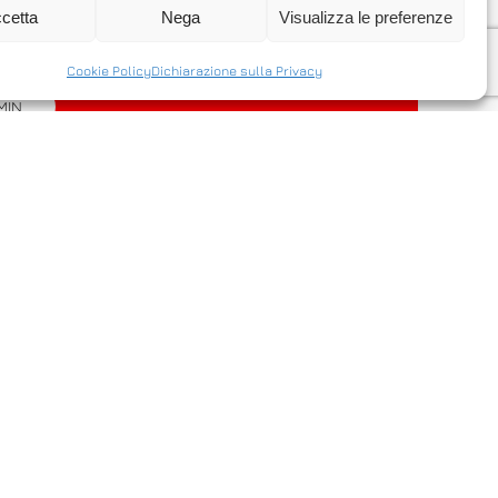
e un server via internet in modo facile
cetta
Nega
Visualizza le preferenze
Cookie Policy
Dichiarazione sulla Privacy
MIN