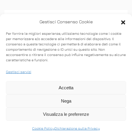
Gestisci Consenso Cookie
Per fornire le migliori esperienze, utilizziamo tecnologie come i cookie
per memorizzare e/o accedere alle informazioni del dispositivo. Il
consenso a queste tecnologie ci permetterà di elaborare dati come il
ASSISTENZA
comportamento di navigazione o ID unici su questo sito. Non
acconsentire o ritirare il consenso può influire negativamente su alcune
caratteristiche e funzioni.
Stabilisci connessioni remote in entrata e in
uscita per fornire supporto in tempo reale o
Gestisci servizi
accedere ad altri computer.
Accetta
Nega
SCARICA ANYDESK
Visualizza le preferenze
Cookie Policy
Dichiarazione sulla Privacy