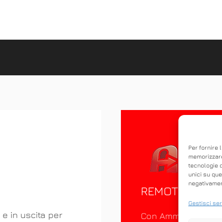
Per fornire 
memorizzare
tecnologie 
unici su que
negativament
REMOTO
Gestisci ser
 e in uscita per
Con Ammyy Admin è