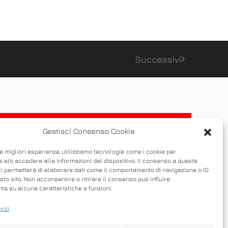
Successivi
Gestisci Consenso Cookie
le migliori esperienze, utilizziamo tecnologie come i cookie per
 e/o accedere alle informazioni del dispositivo. Il consenso a queste
ci permetterà di elaborare dati come il comportamento di navigazione o ID
sto sito. Non acconsentire o ritirare il consenso può influire
e su alcune caratteristiche e funzioni.
vizi
 possibile condividere un desktop