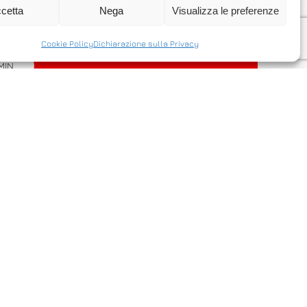
e un server via internet in modo facile
cetta
Nega
Visualizza le preferenze
Cookie Policy
Dichiarazione sulla Privacy
MIN