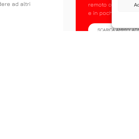
ere ad altri
remoto o controllar
Ac
e in pochi secondi.
SCARICA AMMYY AD