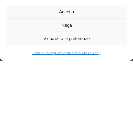
Cassetto SN 35×40
Accetta
Cassetto Porta monete
D3® Dimensioni 350L
SN 33×33 Baby®
x 400P x 100H (MM)
Nega
Dimensioni 330L x
Struttura in metallo e
330P x 100H (MM)
vassoio…
Visualizza le preferenze
Struttura in metallo …
Cookie Policy
Dichiarazione sulla Privacy
ASSISTENZA
Stabilisci connessioni remote in entrata e in