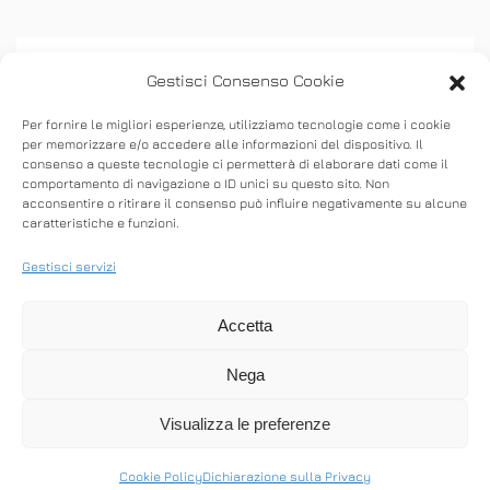
Gestisci Consenso Cookie
Per fornire le migliori esperienze, utilizziamo tecnologie come i cookie
per memorizzare e/o accedere alle informazioni del dispositivo. Il
consenso a queste tecnologie ci permetterà di elaborare dati come il
ASSISTENZA
comportamento di navigazione o ID unici su questo sito. Non
acconsentire o ritirare il consenso può influire negativamente su alcune
caratteristiche e funzioni.
Stabilisci connessioni remote in entrata e in
uscita per fornire supporto in tempo reale o
Gestisci servizi
accedere ad altri computer.
Accetta
Nega
SCARICA ANYDESK
Visualizza le preferenze
Cookie Policy
Dichiarazione sulla Privacy