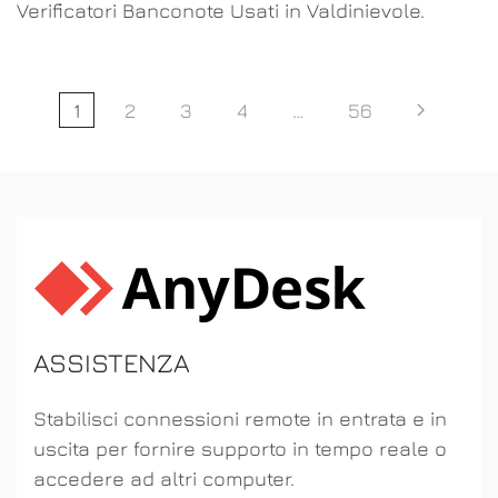
Verificatori Banconote Usati in Valdinievole.
1
2
3
4
…
56
ASSISTENZA
Stabilisci connessioni remote in entrata e in
uscita per fornire supporto in tempo reale o
accedere ad altri computer.