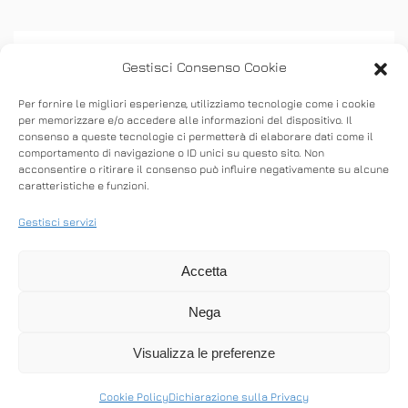
Gestisci Consenso Cookie
Per fornire le migliori esperienze, utilizziamo tecnologie come i cookie
per memorizzare e/o accedere alle informazioni del dispositivo. Il
consenso a queste tecnologie ci permetterà di elaborare dati come il
ASSISTENZA
comportamento di navigazione o ID unici su questo sito. Non
acconsentire o ritirare il consenso può influire negativamente su alcune
caratteristiche e funzioni.
Stabilisci connessioni remote in entrata e in
uscita per fornire supporto in tempo reale o
Gestisci servizi
accedere ad altri computer.
Accetta
Nega
SCARICA ANYDESK
Visualizza le preferenze
Cookie Policy
Dichiarazione sulla Privacy