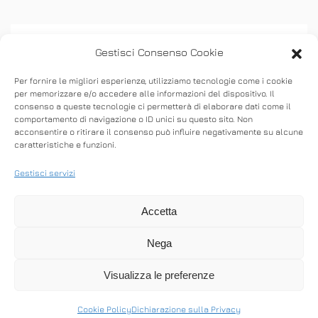
Gestisci Consenso Cookie
Per fornire le migliori esperienze, utilizziamo tecnologie come i cookie
per memorizzare e/o accedere alle informazioni del dispositivo. Il
consenso a queste tecnologie ci permetterà di elaborare dati come il
ASSISTENZA
comportamento di navigazione o ID unici su questo sito. Non
acconsentire o ritirare il consenso può influire negativamente su alcune
caratteristiche e funzioni.
Stabilisci connessioni remote in entrata e in
uscita per fornire supporto in tempo reale o
Gestisci servizi
accedere ad altri computer.
Accetta
Nega
SCARICA ANYDESK
Visualizza le preferenze
Cookie Policy
Dichiarazione sulla Privacy