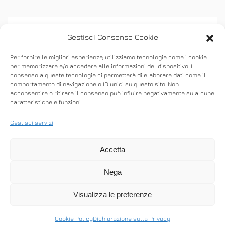
Gestisci Consenso Cookie
Per fornire le migliori esperienze, utilizziamo tecnologie come i cookie
per memorizzare e/o accedere alle informazioni del dispositivo. Il
consenso a queste tecnologie ci permetterà di elaborare dati come il
ASSISTENZA
comportamento di navigazione o ID unici su questo sito. Non
acconsentire o ritirare il consenso può influire negativamente su alcune
caratteristiche e funzioni.
Stabilisci connessioni remote in entrata e in
uscita per fornire supporto in tempo reale o
Gestisci servizi
accedere ad altri computer.
Accetta
Nega
SCARICA ANYDESK
Visualizza le preferenze
Cookie Policy
Dichiarazione sulla Privacy