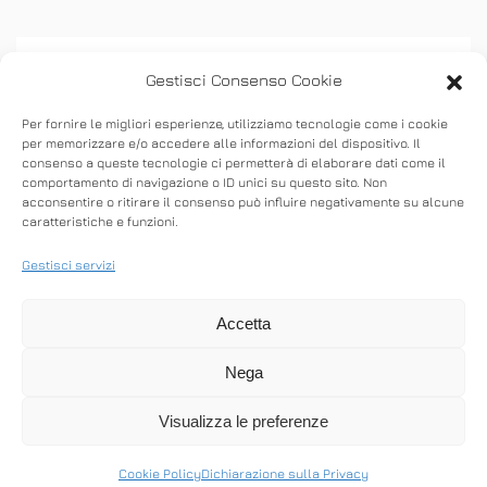
Gestisci Consenso Cookie
Per fornire le migliori esperienze, utilizziamo tecnologie come i cookie
per memorizzare e/o accedere alle informazioni del dispositivo. Il
consenso a queste tecnologie ci permetterà di elaborare dati come il
ASSISTENZA
comportamento di navigazione o ID unici su questo sito. Non
acconsentire o ritirare il consenso può influire negativamente su alcune
caratteristiche e funzioni.
Stabilisci connessioni remote in entrata e in
uscita per fornire supporto in tempo reale o
Gestisci servizi
accedere ad altri computer.
Accetta
Nega
SCARICA ANYDESK
Visualizza le preferenze
Cookie Policy
Dichiarazione sulla Privacy