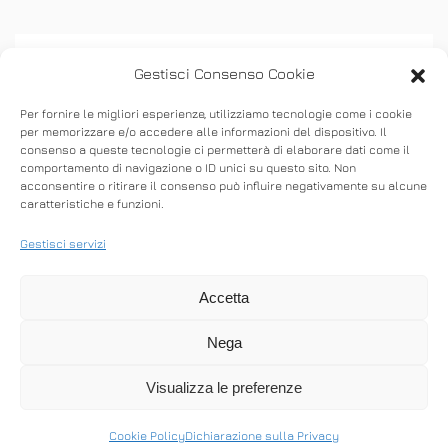
Gestisci Consenso Cookie
Per fornire le migliori esperienze, utilizziamo tecnologie come i cookie
per memorizzare e/o accedere alle informazioni del dispositivo. Il
consenso a queste tecnologie ci permetterà di elaborare dati come il
ASSISTENZA
comportamento di navigazione o ID unici su questo sito. Non
acconsentire o ritirare il consenso può influire negativamente su alcune
caratteristiche e funzioni.
Stabilisci connessioni remote in entrata e in
uscita per fornire supporto in tempo reale o
Gestisci servizi
accedere ad altri computer.
Accetta
Nega
SCARICA ANYDESK
Visualizza le preferenze
Cookie Policy
Dichiarazione sulla Privacy