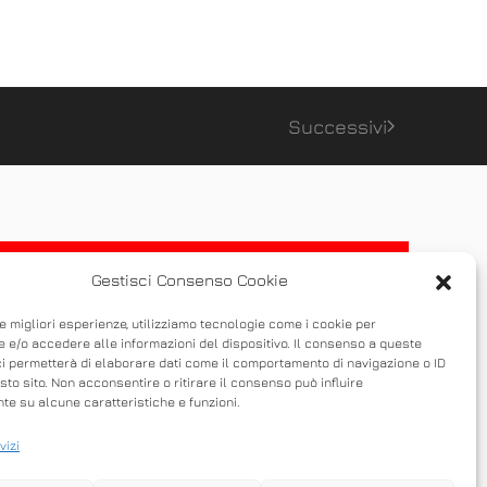
Successivi
Gestisci Consenso Cookie
le migliori esperienze, utilizziamo tecnologie come i cookie per
 e/o accedere alle informazioni del dispositivo. Il consenso a queste
ci permetterà di elaborare dati come il comportamento di navigazione o ID
sto sito. Non acconsentire o ritirare il consenso può influire
e su alcune caratteristiche e funzioni.
vizi
 possibile condividere un desktop