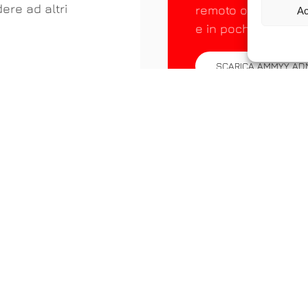
ere ad altri
remoto o controllar
Ac
e in pochi secondi.
SCARICA AMMYY AD