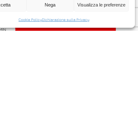
e un server via internet in modo facile
cetta
Nega
Visualizza le preferenze
Cookie Policy
Dichiarazione sulla Privacy
MIN