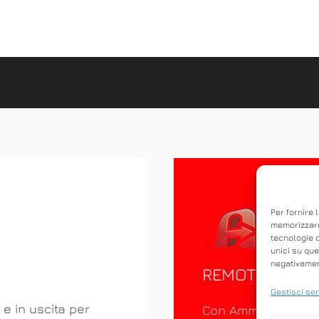
Per fornire 
memorizzare
tecnologie 
unici su que
negativament
REMOTO
Gestisci ser
 e in uscita per
Con Ammyy Admin è