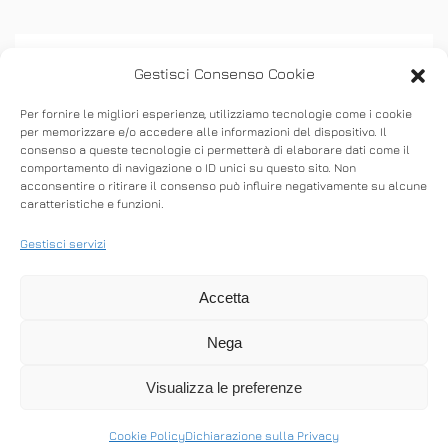
Gestisci Consenso Cookie
Per fornire le migliori esperienze, utilizziamo tecnologie come i cookie
per memorizzare e/o accedere alle informazioni del dispositivo. Il
consenso a queste tecnologie ci permetterà di elaborare dati come il
ASSISTENZA
comportamento di navigazione o ID unici su questo sito. Non
acconsentire o ritirare il consenso può influire negativamente su alcune
caratteristiche e funzioni.
Stabilisci connessioni remote in entrata e in
uscita per fornire supporto in tempo reale o
Gestisci servizi
accedere ad altri computer.
Accetta
Nega
SCARICA ANYDESK
Visualizza le preferenze
Cookie Policy
Dichiarazione sulla Privacy