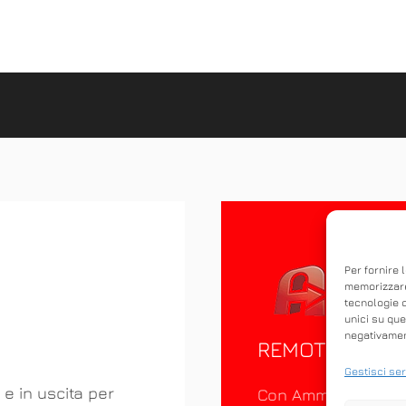
Per fornire 
memorizzare
tecnologie 
unici su que
negativament
REMOTO
Gestisci ser
 e in uscita per
Con Ammyy Admin è