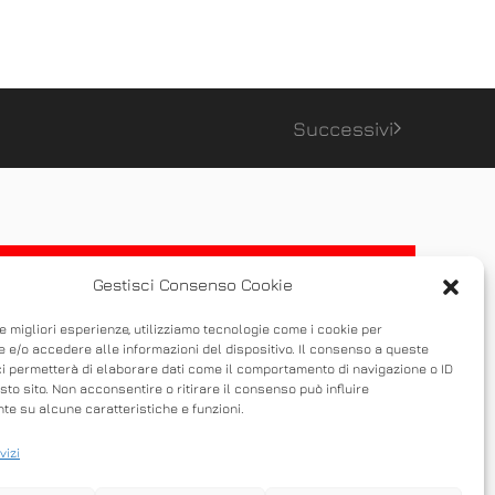
Successivi
Gestisci Consenso Cookie
le migliori esperienze, utilizziamo tecnologie come i cookie per
 e/o accedere alle informazioni del dispositivo. Il consenso a queste
ci permetterà di elaborare dati come il comportamento di navigazione o ID
sto sito. Non acconsentire o ritirare il consenso può influire
e su alcune caratteristiche e funzioni.
vizi
 possibile condividere un desktop