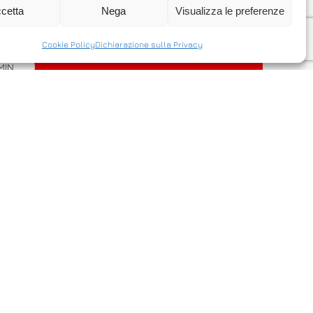
e un server via internet in modo facile
cetta
Nega
Visualizza le preferenze
Cookie Policy
Dichiarazione sulla Privacy
MIN