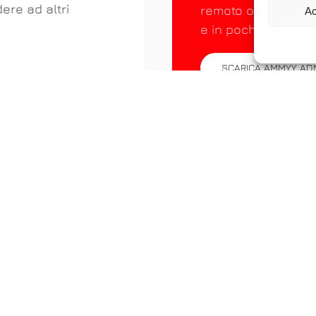
ere ad altri
remoto o controllar
Ac
e in pochi secondi.
SCARICA AMMYY AD