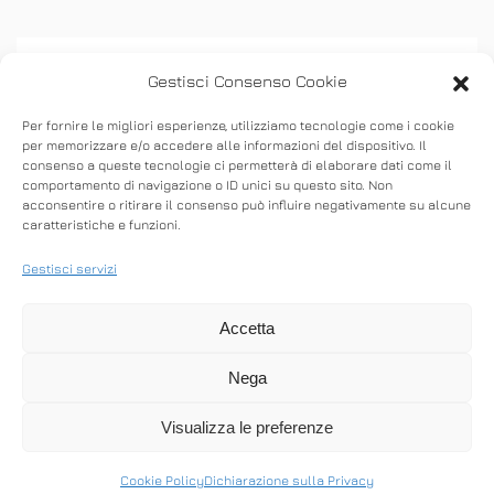
Gestisci Consenso Cookie
Per fornire le migliori esperienze, utilizziamo tecnologie come i cookie
per memorizzare e/o accedere alle informazioni del dispositivo. Il
consenso a queste tecnologie ci permetterà di elaborare dati come il
ASSISTENZA
comportamento di navigazione o ID unici su questo sito. Non
acconsentire o ritirare il consenso può influire negativamente su alcune
caratteristiche e funzioni.
Stabilisci connessioni remote in entrata e in
uscita per fornire supporto in tempo reale o
Gestisci servizi
accedere ad altri computer.
Accetta
Nega
SCARICA ANYDESK
Visualizza le preferenze
Cookie Policy
Dichiarazione sulla Privacy