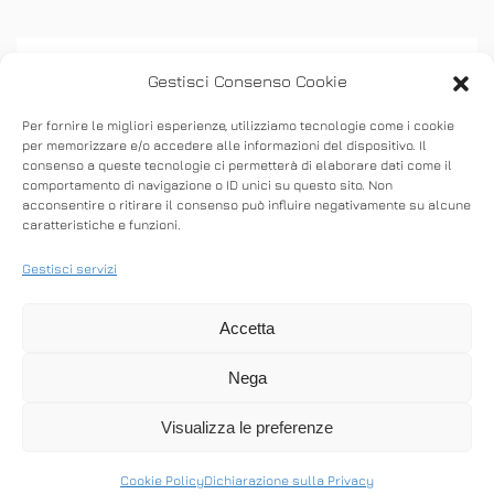
Gestisci Consenso Cookie
Per fornire le migliori esperienze, utilizziamo tecnologie come i cookie
per memorizzare e/o accedere alle informazioni del dispositivo. Il
consenso a queste tecnologie ci permetterà di elaborare dati come il
ASSISTENZA
comportamento di navigazione o ID unici su questo sito. Non
acconsentire o ritirare il consenso può influire negativamente su alcune
caratteristiche e funzioni.
Stabilisci connessioni remote in entrata e in
uscita per fornire supporto in tempo reale o
Gestisci servizi
accedere ad altri computer.
Accetta
Nega
SCARICA ANYDESK
Visualizza le preferenze
Cookie Policy
Dichiarazione sulla Privacy