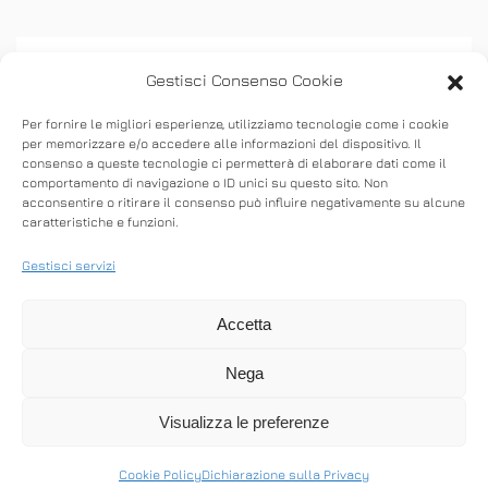
Gestisci Consenso Cookie
Per fornire le migliori esperienze, utilizziamo tecnologie come i cookie
per memorizzare e/o accedere alle informazioni del dispositivo. Il
consenso a queste tecnologie ci permetterà di elaborare dati come il
ASSISTENZA
comportamento di navigazione o ID unici su questo sito. Non
acconsentire o ritirare il consenso può influire negativamente su alcune
caratteristiche e funzioni.
Stabilisci connessioni remote in entrata e in
uscita per fornire supporto in tempo reale o
Gestisci servizi
accedere ad altri computer.
Accetta
Nega
SCARICA ANYDESK
Visualizza le preferenze
Cookie Policy
Dichiarazione sulla Privacy