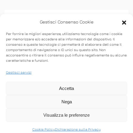
Gestisci Consenso Cookie
Per fornire le migliori esperienze, utilizziamo tecnologie come i cookie
per memorizzare e/o accedere alle informazioni del dispositivo. Il
consenso a queste tecnologie ci permetterà di elaborare dati come il
ASSISTENZA
comportamento di navigazione o ID unici su questo sito. Non
acconsentire o ritirare il consenso può influire negativamente su alcune
caratteristiche e funzioni.
Stabilisci connessioni remote in entrata e in
uscita per fornire supporto in tempo reale o
Gestisci servizi
accedere ad altri computer.
Accetta
Nega
SCARICA ANYDESK
Visualizza le preferenze
Cookie Policy
Dichiarazione sulla Privacy