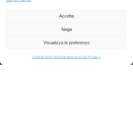
ALEX
ALEX COLOR
Accetta
La bilancia Alex inox è
La bilancia Alex Color
la soluzione ideale
è in grado di gestire le
Nega
per tutte le esigenze
immagini a colori dei
di pesatura
vostri prodotti, inoltre
Visualizza le preferenze
commerciale del pic…
di…
Cookie Policy
Dichiarazione sulla Privacy
ASSISTENZA
Stabilisci connessioni remote in entrata e in