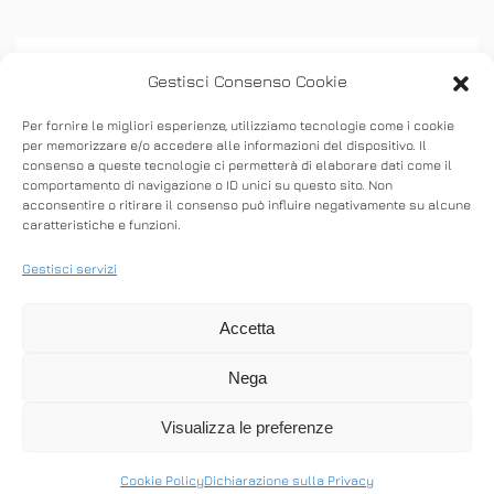
Gestisci Consenso Cookie
Per fornire le migliori esperienze, utilizziamo tecnologie come i cookie
per memorizzare e/o accedere alle informazioni del dispositivo. Il
consenso a queste tecnologie ci permetterà di elaborare dati come il
ASSISTENZA
comportamento di navigazione o ID unici su questo sito. Non
acconsentire o ritirare il consenso può influire negativamente su alcune
caratteristiche e funzioni.
Stabilisci connessioni remote in entrata e in
uscita per fornire supporto in tempo reale o
Gestisci servizi
accedere ad altri computer.
Accetta
Nega
SCARICA ANYDESK
Visualizza le preferenze
Cookie Policy
Dichiarazione sulla Privacy