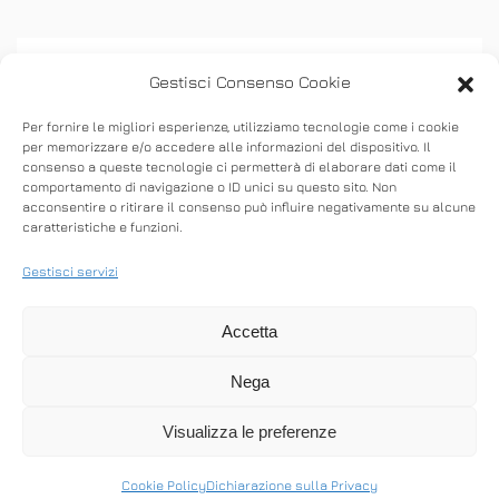
Gestisci Consenso Cookie
Per fornire le migliori esperienze, utilizziamo tecnologie come i cookie
per memorizzare e/o accedere alle informazioni del dispositivo. Il
consenso a queste tecnologie ci permetterà di elaborare dati come il
ASSISTENZA
comportamento di navigazione o ID unici su questo sito. Non
acconsentire o ritirare il consenso può influire negativamente su alcune
caratteristiche e funzioni.
Stabilisci connessioni remote in entrata e in
uscita per fornire supporto in tempo reale o
Gestisci servizi
accedere ad altri computer.
Accetta
Nega
SCARICA ANYDESK
Visualizza le preferenze
Cookie Policy
Dichiarazione sulla Privacy