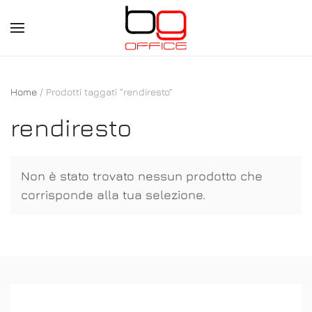
Skip
to
main
Home
/ Prodotti taggati “rendiresto”
content
rendiresto
Non è stato trovato nessun prodotto che
corrisponde alla tua selezione.