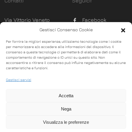
Contatti
Seguici!
Via Vittorio Veneto
Facebook
289, Monsummano
Gestisci Consenso Cookie
Instagram
Terme (Pistoia)
Per fornire le migliori esperienze, utilizziamo tecnologie come i cookie
P. Iva:
02100630470
per memorizzare e/o accedere alle informazioni del dispositivo. Il
consenso a queste tecnologie ci permetterà di elaborare dati come il
info@bgoffice.it
comportamento di navigazione o ID unici su questo sito. Non
acconsentire o ritirare il consenso può influire negativamente su alcune
commerciale@bgoffice.it
caratteristiche e funzioni.
0572.53037
Gestisci servizi
328.4563720
Accetta
Nega
Visualizza le preferenze