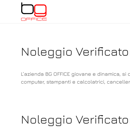
Skip
to
main
content
Noleggio Verificato
L’azienda BG OFFICE giovane e dinamica, si o
computer, stampanti e calcolatrici, canceller
Noleggio Verificat