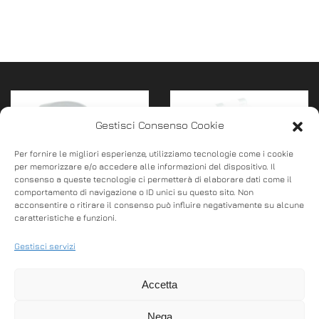
Gestisci Consenso Cookie
Per fornire le migliori esperienze, utilizziamo tecnologie come i cookie
per memorizzare e/o accedere alle informazioni del dispositivo. Il
consenso a queste tecnologie ci permetterà di elaborare dati come il
comportamento di navigazione o ID unici su questo sito. Non
acconsentire o ritirare il consenso può influire negativamente su alcune
DTR Scanner Lottery
DTR Scanner Lottery
caratteristiche e funzioni.
1040
“Mani Libere”
Gestisci servizi
Lettore barcode di
Lettore barcode di
Accetta
ultima generazione
ultima generazione
1SNC001040 è il lettore
1SNC001050 è il
Nega