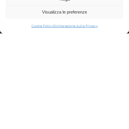
barcode 1D/2D
lettore barcode 2D di
brandeggiabile di ult…
ultima generazione
Visualizza le preferenze
DT…
Cookie Policy
Dichiarazione sulla Privacy
ASSISTENZA
Stabilisci connessioni remote in entrata e in
uscita per fornire supporto in tempo reale o
accedere ad altri computer.