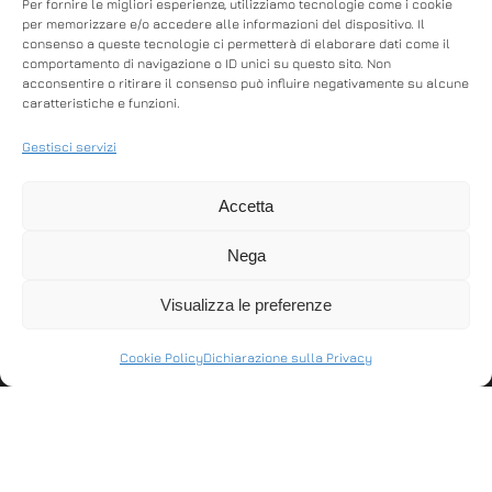
Per fornire le migliori esperienze, utilizziamo tecnologie come i cookie
per memorizzare e/o accedere alle informazioni del dispositivo. Il
consenso a queste tecnologie ci permetterà di elaborare dati come il
comportamento di navigazione o ID unici su questo sito. Non
acconsentire o ritirare il consenso può influire negativamente su alcune
EDO PLUS
ITALRETAIL BARCODE
caratteristiche e funzioni.
SCANNER READER 1D
Gestisci servizi
Rivoluzionario
Lettore di codici a
misuratore Fiscale
Accetta
barre leggero,
EDOPLUS dal design
maneggevole e
innovativo ed
Nega
robusto, adatto per
accattivante, il suo
sostenere.
punto di …
Visualizza le preferenze
Compatibile con …
Cookie Policy
Dichiarazione sulla Privacy