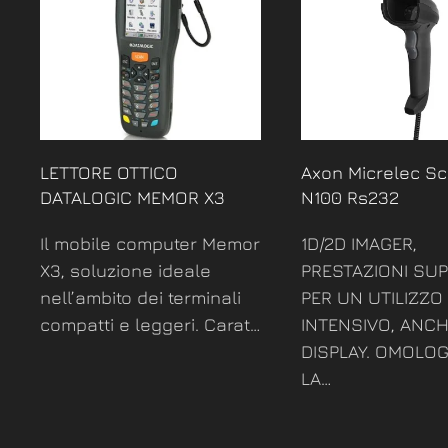
LETTORE OTTICO
Axon Micrelec S
DATALOGIC MEMOR X3
N100 Rs232
Il mobile computer Memor
1D/2D IMAGER,
X3, soluzione ideale
PRESTAZIONI SUP
nell’ambito dei terminali
PER UN UTILIZZO
compatti e leggeri. Carat…
INTENSIVO, ANC
DISPLAY. OMOLO
LA…