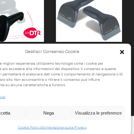
ner Lottery 1040
LETTORE OTTICO TOUCH
Gestisci Consenso Cookie
90
le migliori esperienze, utilizziamo tecnologie come i cookie per
barcode di ultima
 e/o accedere alle informazioni del dispositivo. Il consenso a queste
I lettori di codici a barre
ione 1SNC001040
ci permetterà di elaborare dati come il comportamento di navigazione o ID
sto sito. Non acconsentire o ritirare il consenso può influire
portatili forniscono
tore barcode 1D/2D
e su alcune caratteristiche e funzioni.
funzionalità intuitive per
iabile di ult…
la lettura dei codici…
vizi
cetta
Nega
Visualizza le preferenze
Cookie Policy
Dichiarazione sulla Privacy