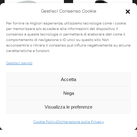
Gestisci Consenso Cookie
Per fornire le migliori esperienze, utilizziamo tecnologie come i cookie
per memorizzare e/o accedere alle informazioni del dispositivo. Il
consenso a queste tecnologie ci permetterà di elaborare dati come il
comportamento di navigazione o ID unici su questo sito. Non
acconsentire o ritirare il consenso può influire negativamente su alcune
DTR Scanner Lottery
Axon Micrelec
caratteristiche e funzioni.
1040
Scanner N100 Rs232
Gestisci servizi
Lettore barcode di
1D/2D IMAGER,
Accetta
ultima generazione
PRESTAZIONI
1SNC001040 è il lettore
SUPERIORI PER UN
Nega
barcode 1D/2D
UTILIZZO INTENSIVO,
brandeggiabile di ult…
ANCHE SU DISPLAY.
Visualizza le preferenze
OMOLOGATO PER LA…
Cookie Policy
Dichiarazione sulla Privacy