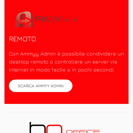
REMOTO
Con Ammyy Admin è possibile condividere un
desktop remoto o controllare un server via
internet in modo facile e in pochi secondi.
SCARICA AMMYY ADMIN