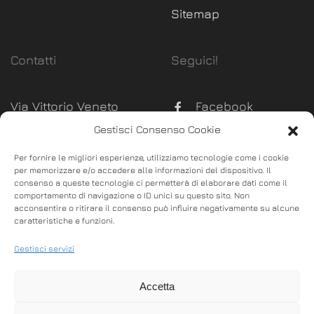
Sitemap
Contatti
Seguici!
Via Vittorio Veneto
Facebook
289, Monsummano
Gestisci Consenso Cookie
Instagram
Terme (Pistoia)
Per fornire le migliori esperienze, utilizziamo tecnologie come i cookie
P. Iva:
02100630470
per memorizzare e/o accedere alle informazioni del dispositivo. Il
consenso a queste tecnologie ci permetterà di elaborare dati come il
info@bgoffice.it
comportamento di navigazione o ID unici su questo sito. Non
acconsentire o ritirare il consenso può influire negativamente su alcune
commerciale@bgoffice.it
caratteristiche e funzioni.
0572.53037
Gestisci servizi
328.4563720
Accetta