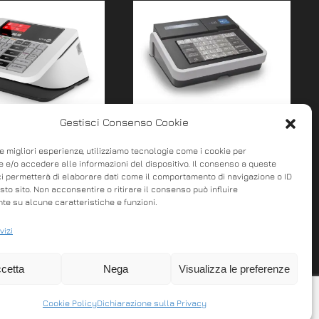
Gestisci Consenso Cookie
 smaRT
KBILL
le migliori esperienze, utilizziamo tecnologie come i cookie per
 e/o accedere alle informazioni del dispositivo. Il consenso a queste
emente smaRT
K BILL RT è la soluzione
ci permetterà di elaborare dati come il comportamento di navigazione o ID
sto sito. Non acconsentire o ritirare il consenso può influire
esign moderno e
ALL-IN-ONE per tutte le
e su alcune caratteristiche e funzioni.
le INNOVATIVO:
attività, anche per gli
 digitale,
vizi
ambulanti. Le principali…
r…
cetta
Nega
Visualizza le preferenze
Cookie Policy
Dichiarazione sulla Privacy