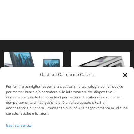
Gestisci Consenso Cookie
Per fornire le migliori esperienze, utilizziamo tecnologie come i cookie
per memorizzare e/o accedere alle informazioni del dispositivo. Il
consenso a queste tecnologie ci permetterà di elaborare dati come il
comportamento di navigazione o ID unici su questo sito. Non
Pos touch screen
Labware Infinity
acconsentire o ritirare il consenso può influire negativamente su alcune
SERIE DCR Axon
caratteristiche e funzioni.
SMART INFINITY smaRT
Micrelec
Gestisci servizi
non è solo un