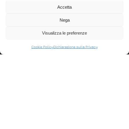
SERIE DCR ALL-IN-ONE,
prodotto, ma una
Accetta
PROCESSORE INTEL®
gamma completa di
CELERON, 4GB RAM,
registratori di cassa
Nega
WINDOWS.
ch…
L’INNOVAZIONE
Visualizza le preferenze
COMPATTA. La …
Cookie Policy
Dichiarazione sulla Privacy
ASSISTENZA
Stabilisci connessioni remote in entrata e in
uscita per fornire supporto in tempo reale o