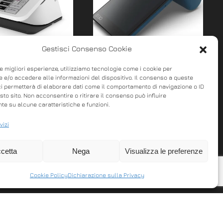
Gestisci Consenso Cookie
 smaRT
OLIVETTI BUFFETTI EGO
le migliori esperienze, utilizziamo tecnologie come i cookie per
 e/o accedere alle informazioni del dispositivo. Il consenso a queste
emente smaRT
Un tocco di eleganza
ci permetterà di elaborare dati come il comportamento di navigazione o ID
sto sito. Non acconsentire o ritirare il consenso può influire
esign moderno e
all’efficienza della tua
e su alcune caratteristiche e funzioni.
le INNOVATIVO:
attività Olivetti apre le
 digitale,
vizi
porte all’innovazione …
r…
cetta
Nega
Visualizza le preferenze
Cookie Policy
Dichiarazione sulla Privacy