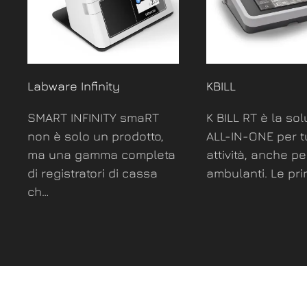
Labware Infinity
KBILL
SMART INFINITY smaRT
K BILL RT è la so
non è solo un prodotto,
ALL-IN-ONE per tu
ma una gamma completa
attività, anche per
di registratori di cassa
ambulanti. Le pri
ch…